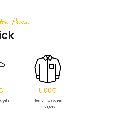
ten Preis.
ick
€
5,00€
ügeln
Hemd – waschen
+ bügeln