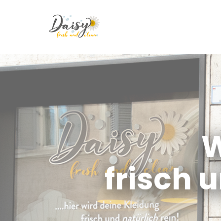
W
frisch 