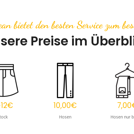
an bietet den besten Service zum bes
sere Preise im Überbl
-12€
10,00€
7,00
Rock
Hosen
Hosen nur b