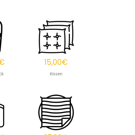
0€
15,00€
ck
Kissen