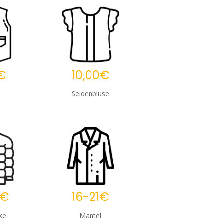
€
10,00€
Seidenbluse
0€
16-21€
ke
Mantel