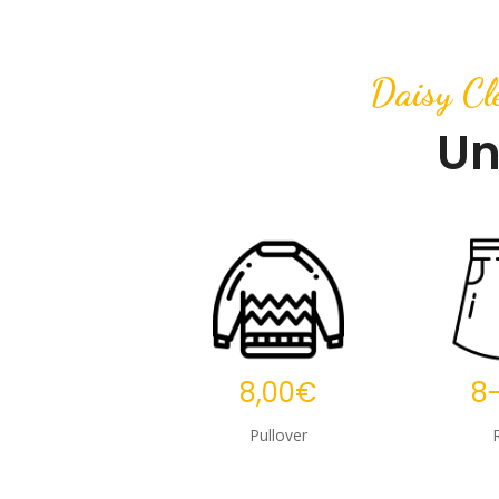
Daisy Cle
Un
8,00€
8
Pullover