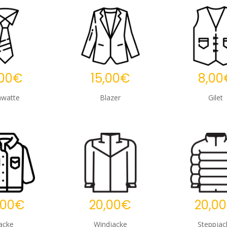
,00€
15,00€
8,00
awatte
Blazer
Gilet
,00€
20,00€
20,0
acke
Windjacke
Steppjac